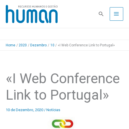
Skip
to
Pesquisa
content
Home
2020
Dezembro
10
«I Web Conference Link to Portugal»
«I Web Conference
Link to Portugal»
10 de Dezembro, 2020
/
Notícias