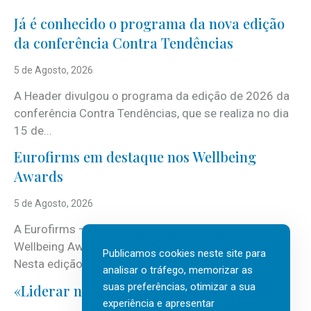
Já é conhecido o programa da nova edição
da conferência Contra Tendências
5 de Agosto, 2026
A Header divulgou o programa da edição de 2026 da
conferência Contra Tendências, que se realiza no dia
15 de...
Eurofirms em destaque nos Wellbeing
Awards
5 de Agosto, 2026
A Eurofirms – People first está de regresso aos
Wellbeing Awards, integrando o Top Wellbeing 2026.
Publicamos cookies neste site para
Nesta edição, a multinacional...
analisar o tráfego, memorizar as
suas preferências, otimizar a sua
«Liderar não é um talento místico.»
experiência e apresentar