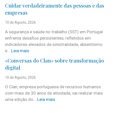
N
Cuidar verdadeiramente das pessoas e das
o
empresas
v
a
10 de Agosto, 2026
p
A segurança e saúde no trabalho (SST) em Portugal
r
enfrenta desafios persistentes, refletidos em
o
indicadores elevados de sinistralidade, absentismo
p
:
e…
Leia mais
o
C
s
«Conversas do Clan» sobre transformação
u
t
digital
i
a
d
d
10 de Agosto, 2026
a
e
O Clan, empresa portuguesa de recursos humanos
r
v
com mais de 30 anos de atividade, vai realizar mais
v
e
:
uma edição do…
Leia mais
e
r
«
r
ã
C