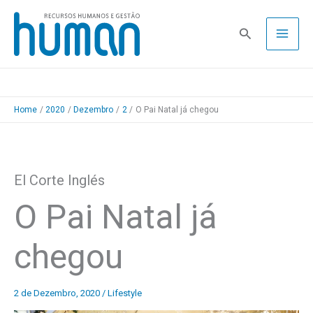
Skip
to
Pesquisa
content
Home
2020
Dezembro
2
O Pai Natal já chegou
El Corte Inglés
O Pai Natal já
chegou
2 de Dezembro, 2020
/
Lifestyle