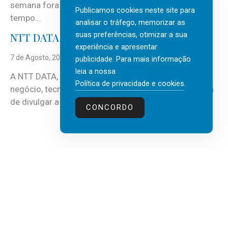
semana fora e os dias em que a casa fica mais
Publicamos cookies neste site para
tempo...
analisar o tráfego, memorizar as
suas preferências, otimizar a sua
NTT DATA Insurtech Global Outlook 2026
experiência e apresentar
7 de Agosto, 2026
publicidade. Para mais informação
leia a nossa
A NTT DATA, consultora global em serviços de
Política de privacidade e cookies
.
negócio, tecnologia e inteligência artificial (IA), acaba
de divulgar a mais recente...
CONCORDO