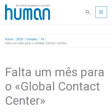
Skip
to
Pesquisa
content
Home
2020
Outubro
16
Falta um mês para o «Global Contact Center»
Falta um mês para
o «Global Contact
Center»