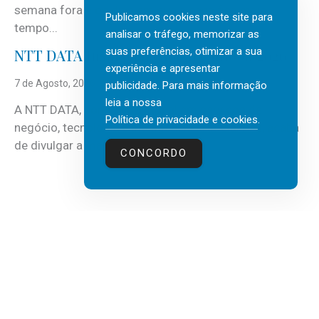
semana fora e os dias em que a casa fica mais
Publicamos cookies neste site para
tempo...
analisar o tráfego, memorizar as
suas preferências, otimizar a sua
NTT DATA Insurtech Global Outlook 2026
experiência e apresentar
7 de Agosto, 2026
publicidade. Para mais informação
leia a nossa
A NTT DATA, consultora global em serviços de
Política de privacidade e cookies
.
negócio, tecnologia e inteligência artificial (IA), acaba
de divulgar a mais recente...
CONCORDO