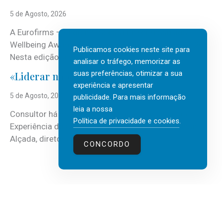
5 de Agosto, 2026
A Eurofirms – People first está de regresso aos
Wellbeing Awards, integrando o Top Wellbeing 2026.
Publicamos cookies neste site para
Nesta edição, a multinacional...
analisar o tráfego, memorizar as
suas preferências, otimizar a sua
«Liderar não é um talento místico.»
experiência e apresentar
5 de Agosto, 2026
publicidade. Para mais informação
leia a nossa
Consultor há mais de três décadas nas áreas de
Política de privacidade e cookies
.
Experiência do Cliente, Vendas e Liderança, Manuel
Alçada, diretor executivo da...
CONCORDO