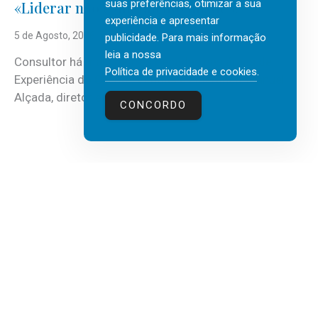
suas preferências, otimizar a sua
«Liderar não é um talento místico.»
experiência e apresentar
5 de Agosto, 2026
publicidade. Para mais informação
leia a nossa
Consultor há mais de três décadas nas áreas de
Política de privacidade e cookies
.
Experiência do Cliente, Vendas e Liderança, Manuel
Alçada, diretor executivo da...
CONCORDO