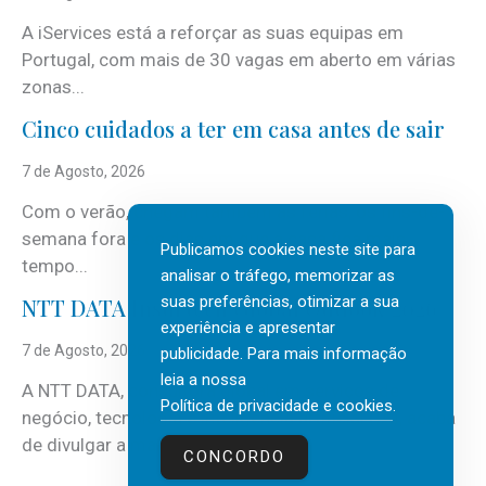
A iServices está a reforçar as suas equipas em
Portugal, com mais de 30 vagas em aberto em várias
zonas...
Cinco cuidados a ter em casa antes de sair
7 de Agosto, 2026
Com o verão, chegam também as férias, os fins-de-
semana fora e os dias em que a casa fica mais
Publicamos cookies neste site para
tempo...
analisar o tráfego, memorizar as
suas preferências, otimizar a sua
NTT DATA Insurtech Global Outlook 2026
experiência e apresentar
7 de Agosto, 2026
publicidade. Para mais informação
leia a nossa
A NTT DATA, consultora global em serviços de
Política de privacidade e cookies
.
negócio, tecnologia e inteligência artificial (IA), acaba
de divulgar a mais recente...
CONCORDO