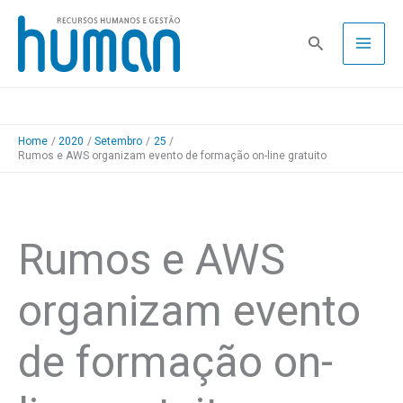
Skip
to
Pesquisa
content
Home
2020
Setembro
25
Rumos e AWS organizam evento de formação on-line gratuito
Rumos e AWS
organizam evento
de formação on-