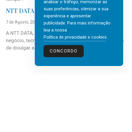
analisar o tráfego, memorizar as
suas preferências, otimizar a sua
NTT DATA Insurtech Global Outlook 2026
experiência e apresentar
7 de Agosto, 2026
publicidade. Para mais informação
leia a nossa
A NTT DATA, consultora global em serviços de
Política de privacidade e cookies
.
negócio, tecnologia e inteligência artificial (IA), acaba
de divulgar a mais recente...
CONCORDO