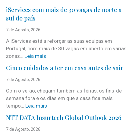
iServices com mais de 30 vagas de norte a
sul do país
7 de Agosto, 2026
A iServices está a reforçar as suas equipas em
Portugal, com mais de 30 vagas em aberto em várias
:
zonas…
Leia mais
i
Cinco cuidados a ter em casa antes de sair
S
e
7 de Agosto, 2026
r
Com o verão, chegam também as férias, os fins-de-
v
semana fora e os dias em que a casa fica mais
i
:
tempo…
Leia mais
c
C
e
NTT DATA Insurtech Global Outlook 2026
i
s
n
7 de Agosto, 2026
c