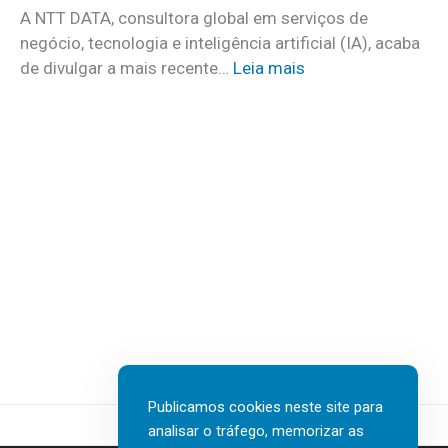
c
o
A NTT DATA, consultora global em serviços de
o
m
negócio, tecnologia e inteligência artificial (IA), acaba
c
m
:
de divulgar a mais recente…
Leia mais
u
a
N
i
i
T
d
s
T
a
d
D
d
e
A
o
3
T
s
0
A
a
v
I
t
a
n
e
g
s
r
a
u
e
s
r
m
d
t
c
Publicamos cookies neste site para
e
e
a
analisar o tráfego, memorizar as
n
c