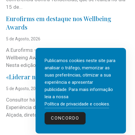
15 de...
Eurofirms em destaque nos Wellbeing
Awards
5 de Agosto, 2026
A Eurofirms – People first está de regresso aos
Wellbeing Awards, integrando o Top Wellbeing 2026.
Publicamos cookies neste site para
Nesta edição, a multinacional...
analisar o tráfego, memorizar as
suas preferências, otimizar a sua
«Liderar não é um talento místico.»
experiência e apresentar
5 de Agosto, 2026
publicidade. Para mais informação
leia a nossa
Consultor há mais de três décadas nas áreas de
Política de privacidade e cookies
.
Experiência do Cliente, Vendas e Liderança, Manuel
Alçada, diretor executivo da...
CONCORDO