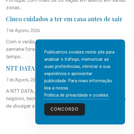
zonas...
Cinco cuidados a ter em casa antes de sair
7 de Agosto, 2026
Com o verão, chegam também as férias, os fins-de-
semana fora e os dias em que a casa fica mais
Publicamos cookies neste site para
tempo...
analisar o tráfego, memorizar as
suas preferências, otimizar a sua
NTT DATA Insurtech Global Outlook 2026
experiência e apresentar
7 de Agosto, 2026
publicidade. Para mais informação
leia a nossa
A NTT DATA, consultora global em serviços de
Política de privacidade e cookies
.
negócio, tecnologia e inteligência artificial (IA), acaba
de divulgar a mais recente...
CONCORDO