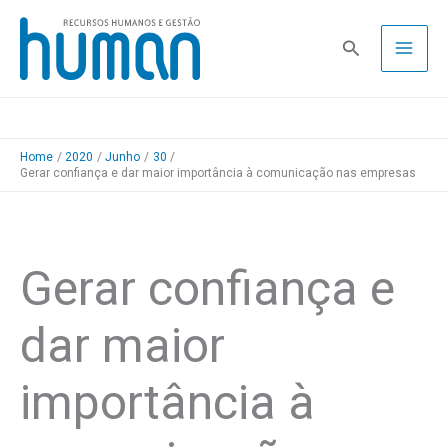
Skip
to
Pesquisa
content
Home
2020
Junho
30
Gerar confiança e dar maior importância à comunicação nas empresas
Gerar confiança e
dar maior
importância à