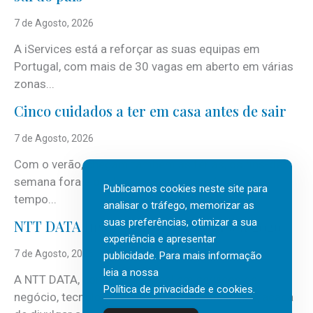
7 de Agosto, 2026
A iServices está a reforçar as suas equipas em
Portugal, com mais de 30 vagas em aberto em várias
zonas...
Cinco cuidados a ter em casa antes de sair
7 de Agosto, 2026
Com o verão, chegam também as férias, os fins-de-
semana fora e os dias em que a casa fica mais
Publicamos cookies neste site para
tempo...
analisar o tráfego, memorizar as
suas preferências, otimizar a sua
NTT DATA Insurtech Global Outlook 2026
experiência e apresentar
7 de Agosto, 2026
publicidade. Para mais informação
leia a nossa
A NTT DATA, consultora global em serviços de
Política de privacidade e cookies
.
negócio, tecnologia e inteligência artificial (IA), acaba