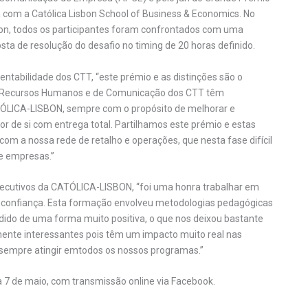
com a Católica Lisbon School of Business & Economics. No
ion, todos os participantes foram confrontados com uma
a de resolução do desafio no timing de 20 horas definido.
ntabilidade dos CTT, “este prémio e as distinções são o
de Recursos Humanos e de Comunicação dos CTT têm
TÓLICA-LISBON, sempre com o propósito de melhorar e
or de si com entrega total. Partilhamos este prémio e estas
com a nossa rede de retalho e operações, que nesta fase difícil
 e empresas.”
xecutivos da CATÓLICA-LISBON, “foi uma honra trabalhar em
 confiança. Esta formação envolveu metodologias pedagógicas
ndido de uma forma muito positiva, o que nos deixou bastante
rmente interessantes pois têm um impacto muito real nas
 sempre atingir emtodos os nossos programas.”
 7 de maio, com transmissão online via Facebook.