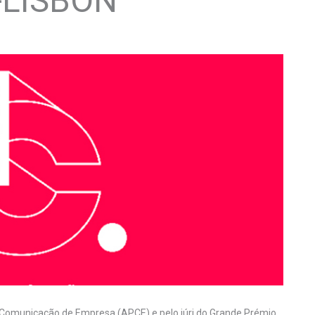
-LISBON
 Comunicação de Empresa (APCE) e pelo júri do Grande Prémio