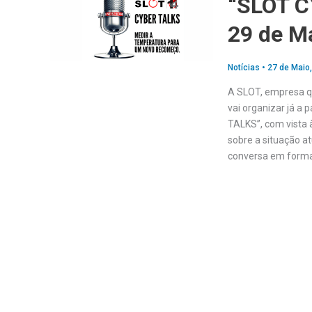
“SLOT CY
29 de M
Notícias
•
27 de Maio
A SLOT, empresa q
vai organizar já a 
TALKS”, com vista à
sobre a situação a
conversa em format