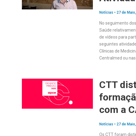
Notícias
•
27 de Maio
No seguimento dos 
Saúde relativament
de vídeos para par
seguintes atividad
Clínicas de Medici
Centralmed ou na
CTT dis
formaçã
com a 
Notícias
•
27 de Maio
Os CTT foram dist