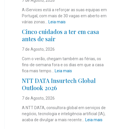
7 de Agosto, 2026
A iServices está a reforçar as suas equipas em
Portugal, com mais de 30 vagas em aberto em
:
várias zonas…
Leia mais
i
Cinco cuidados a ter em casa
S
antes de sair
e
r
7 de Agosto, 2026
v
i
Com o verão, chegam também as férias, os
c
fins-de-semana fora e os dias em que a casa
e
:
fica mais tempo…
Leia mais
s
C
NTT DATA Insurtech Global
c
i
Outlook 2026
o
n
m
c
7 de Agosto, 2026
m
o
a
c
A NTT DATA, consultora global em serviços de
i
u
negócio, tecnologia e inteligência artificial (IA),
s
i
:
acaba de divulgar a mais recente…
Leia mais
d
d
N