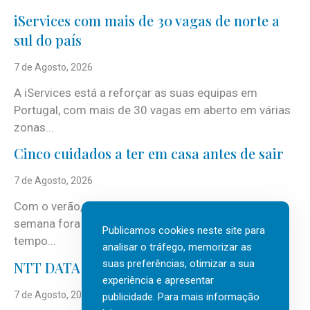
iServices com mais de 30 vagas de norte a
sul do país
7 de Agosto, 2026
A iServices está a reforçar as suas equipas em
Portugal, com mais de 30 vagas em aberto em várias
zonas...
Cinco cuidados a ter em casa antes de sair
7 de Agosto, 2026
Com o verão, chegam também as férias, os fins-de-
semana fora e os dias em que a casa fica mais
Publicamos cookies neste site para
tempo...
analisar o tráfego, memorizar as
suas preferências, otimizar a sua
NTT DATA Insurtech Global Outlook 2026
experiência e apresentar
7 de Agosto, 2026
publicidade. Para mais informação