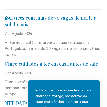
iServices com mais de 30 vagas de norte a
sul do país
7 de Agosto, 2026
A iServices está a reforçar as suas equipas em
Portugal, com mais de 30 vagas em aberto em várias
zonas...
Cinco cuidados a ter em casa antes de sair
7 de Agosto, 2026
Com o verão, chegam também as férias, os fins-de-
semana fora e os dias em que a casa fica mais
Publicamos cookies neste site para
tempo...
analisar o tráfego, memorizar as
suas preferências, otimizar a sua
NTT DATA Insurtech Global Outlook 2026