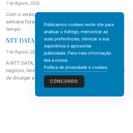
7 de Agosto, 2026
Com o verão, chegam também as férias, os fins-de-
semana fora e os dias em que a casa fica mais
Publicamos cookies neste site para
tempo...
analisar o tráfego, memorizar as
suas preferências, otimizar a sua
NTT DATA Insurtech Global Outlook 2026
experiência e apresentar
7 de Agosto, 2026
publicidade. Para mais informação
leia a nossa
A NTT DATA, consultora global em serviços de
Política de privacidade e cookies
.
negócio, tecnologia e inteligência artificial (IA), acaba
de divulgar a mais recente...
CONCORDO