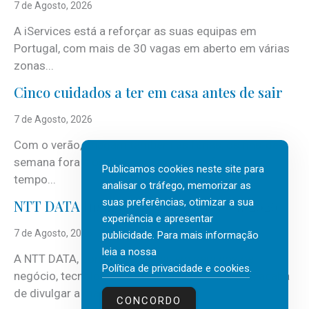
7 de Agosto, 2026
A iServices está a reforçar as suas equipas em
Portugal, com mais de 30 vagas em aberto em várias
zonas...
Cinco cuidados a ter em casa antes de sair
7 de Agosto, 2026
Com o verão, chegam também as férias, os fins-de-
semana fora e os dias em que a casa fica mais
Publicamos cookies neste site para
tempo...
analisar o tráfego, memorizar as
suas preferências, otimizar a sua
NTT DATA Insurtech Global Outlook 2026
experiência e apresentar
7 de Agosto, 2026
publicidade. Para mais informação
leia a nossa
A NTT DATA, consultora global em serviços de
Política de privacidade e cookies
.
negócio, tecnologia e inteligência artificial (IA), acaba
de divulgar a mais recente...
CONCORDO