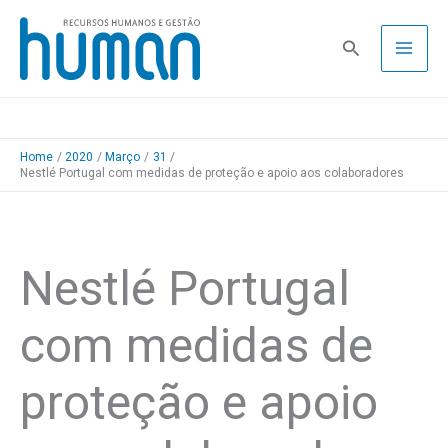
Skip
to
Pesquisa
content
Home
2020
Março
31
Nestlé Portugal com medidas de proteção e apoio aos colaboradores
Nestlé Portugal
com medidas de
proteção e apoio