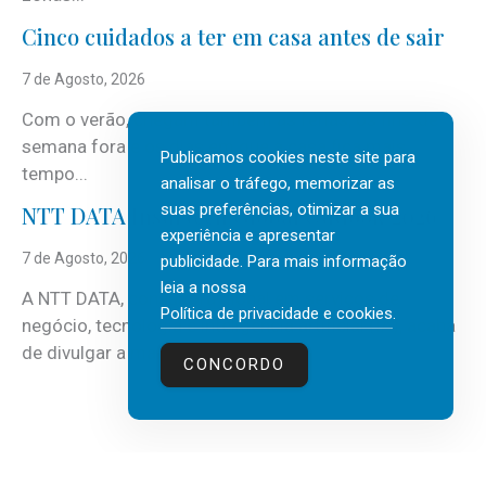
Cinco cuidados a ter em casa antes de sair
7 de Agosto, 2026
Com o verão, chegam também as férias, os fins-de-
semana fora e os dias em que a casa fica mais
Publicamos cookies neste site para
tempo...
analisar o tráfego, memorizar as
suas preferências, otimizar a sua
NTT DATA Insurtech Global Outlook 2026
experiência e apresentar
7 de Agosto, 2026
publicidade. Para mais informação
leia a nossa
A NTT DATA, consultora global em serviços de
Política de privacidade e cookies
.
negócio, tecnologia e inteligência artificial (IA), acaba
de divulgar a mais recente...
CONCORDO