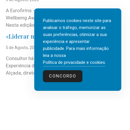
A Eurofirms – People first está de regresso aos
Wellbeing Awards, integrando o Top Wellbeing 2026.
Publicamos cookies neste site para
Nesta edição, a multinacional...
analisar o tráfego, memorizar as
suas preferências, otimizar a sua
«Liderar não é um talento místico.»
experiência e apresentar
5 de Agosto, 2026
publicidade. Para mais informação
leia a nossa
Consultor há mais de três décadas nas áreas de
Política de privacidade e cookies
.
Experiência do Cliente, Vendas e Liderança, Manuel
Alçada, diretor executivo da...
CONCORDO