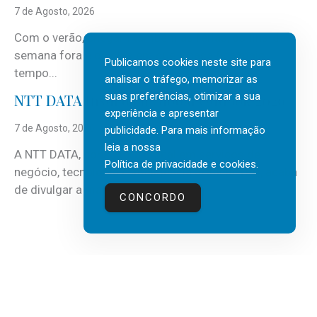
7 de Agosto, 2026
Com o verão, chegam também as férias, os fins-de-
semana fora e os dias em que a casa fica mais
Publicamos cookies neste site para
tempo...
analisar o tráfego, memorizar as
suas preferências, otimizar a sua
NTT DATA Insurtech Global Outlook 2026
experiência e apresentar
7 de Agosto, 2026
publicidade. Para mais informação
leia a nossa
A NTT DATA, consultora global em serviços de
Política de privacidade e cookies
.
negócio, tecnologia e inteligência artificial (IA), acaba
de divulgar a mais recente...
CONCORDO