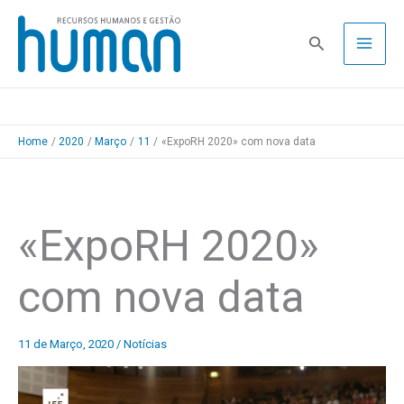
Skip
to
Pesquisa
content
Home
2020
Março
11
«ExpoRH 2020» com nova data
«ExpoRH 2020»
com nova data
11 de Março, 2020
/
Notícias