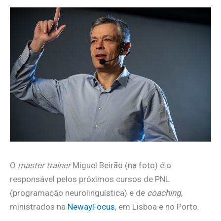
O
master trainer
Miguel Beirão (na foto) é o
responsável pelos próximos cursos de PNL
(programação neurolinguística) e de
coaching
,
ministrados na
NewayFocus
, em Lisboa e no Porto.