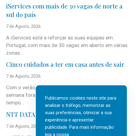
iServices com mais de 30 vagas de norte a
sul do país
7 de Agosto, 2026
A iServices está a reforçar as suas equipas em
Portugal, com mais de 30 vagas em aberto em várias
zonas...
Cinco cuidados a ter em casa antes de sair
7 de Agosto, 2026
Com o verão, chegam também as férias, os fins-de-
semana fora e os dias em que a casa fica mais
Publicamos cookies neste site para
tempo...
analisar o tráfego, memorizar as
suas preferências, otimizar a sua
NTT DATA Insurtech Global Outlook 2026
experiência e apresentar
7 de Agosto, 2026
publicidade. Para mais informação
leia a nossa