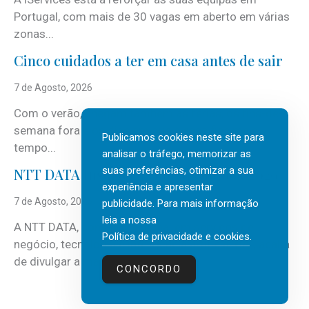
Portugal, com mais de 30 vagas em aberto em várias
zonas...
Cinco cuidados a ter em casa antes de sair
7 de Agosto, 2026
Com o verão, chegam também as férias, os fins-de-
semana fora e os dias em que a casa fica mais
Publicamos cookies neste site para
tempo...
analisar o tráfego, memorizar as
suas preferências, otimizar a sua
NTT DATA Insurtech Global Outlook 2026
experiência e apresentar
7 de Agosto, 2026
publicidade. Para mais informação
leia a nossa
A NTT DATA, consultora global em serviços de
Política de privacidade e cookies
.
negócio, tecnologia e inteligência artificial (IA), acaba
de divulgar a mais recente...
CONCORDO