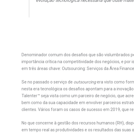
evolução tecnológica necessária que ouse materi
Denominador comum dos desafios que são vislumbrados pe
importância crítica na competitividade dos negócios, e por
em três áreas chave: Outsourcing: Serviços da Área Financei
Se no passado o serviço de
outsourcing
era visto como form
nesta era tecnológica os desafios apontam para a inovação
Talenter™ seja vista como um parceiro de negócio, que acresc
bem como da sua capacidade em envolver parceiros estra
clientes. Vários foram os casos de sucesso em 2019, que r
No que concerne à gestão dos recursos humanos (RH), dispo
em tempo real as produtividades e os resultados das suas o