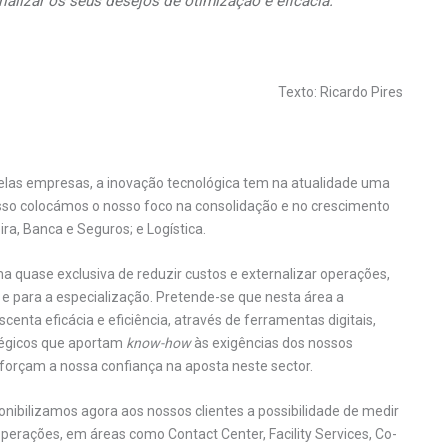
alizar os seus desejos de otimização e eficácia.
Texto: Ricardo Pires
las empresas, a inovação tecnológica tem na atualidade uma
 isso colocámos o nosso foco na consolidação e no crescimento
ra, Banca e Seguros; e Logística.
a quase exclusiva de reduzir custos e externalizar operações,
 e para a especialização. Pretende-se que nesta área a
enta eficácia e eficiência, através de ferramentas digitais,
tégicos que aportam
know-how
às exigências dos nossos
eforçam a nossa confiança na aposta neste sector.
nibilizamos agora aos nossos clientes a possibilidade de medir
perações, em áreas como Contact Center, Facility Services, Co-