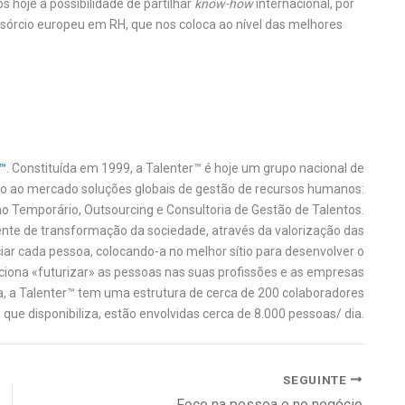
 hoje a possibilidade de partilhar
know-how
internacional, por
sórcio europeu em RH, que nos coloca ao nível das melhores
r™
. Constituída em 1999, a Talenter™ é hoje um grupo nacional de
o ao mercado soluções globais de gestão de recursos humanos:
o Temporário, Outsourcing e Consultoria de Gestão de Talentos.
te de transformação da sociedade, através da valorização das
iar cada pessoa, colocando-a no melhor sítio para desenvolver o
ciona «futurizar» as pessoas nas suas profissões e as empresas
a, a Talenter™ tem uma estrutura de cerca de 200 colaboradores
 que disponibiliza, estão envolvidas cerca de 8.000 pessoas/ dia.
SEGUINTE
Foco na pessoa e no negócio