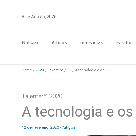
Skip
to
8 de Agosto, 2026
content
Notícias
Artigos
Entrevistas
Eventos
Home
2020
Fevereiro
12
A tecnologia e os RH
Talenter™ 2020
A tecnologia e os
12 de Fevereiro, 2020
/
Artigos