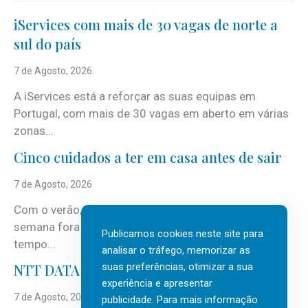
iServices com mais de 30 vagas de norte a
sul do país
7 de Agosto, 2026
A iServices está a reforçar as suas equipas em
Portugal, com mais de 30 vagas em aberto em várias
zonas...
Cinco cuidados a ter em casa antes de sair
7 de Agosto, 2026
Com o verão, chegam também as férias, os fins-de-
semana fora e os dias em que a casa fica mais
Publicamos cookies neste site para
tempo...
analisar o tráfego, memorizar as
suas preferências, otimizar a sua
NTT DATA Insurtech Global Outlook 2026
experiência e apresentar
7 de Agosto, 2026
publicidade. Para mais informação