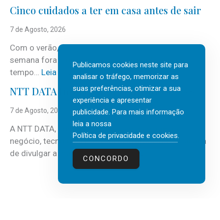
i
Cinco cuidados a ter em casa antes de sair
S
e
7 de Agosto, 2026
r
Com o verão, chegam também as férias, os fins-de-
v
semana fora e os dias em que a casa fica mais
i
Publicamos cookies neste site para
:
tempo…
Leia mais
c
analisar o tráfego, memorizar as
C
suas preferências, otimizar a sua
e
NTT DATA Insurtech Global Outlook 2026
i
experiência e apresentar
s
n
7 de Agosto, 2026
publicidade. Para mais informação
c
c
leia a nossa
o
A NTT DATA, consultora global em serviços de
o
Política de privacidade e cookies
.
m
negócio, tecnologia e inteligência artificial (IA), acaba
c
m
:
de divulgar a mais recente…
Leia mais
u
CONCORDO
a
N
i
i
T
d
s
T
a
d
D
d
e
A
o