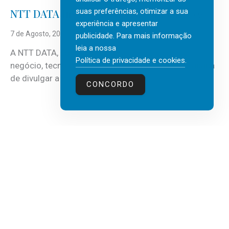
suas preferências, otimizar a sua
NTT DATA Insurtech Global Outlook 2026
experiência e apresentar
7 de Agosto, 2026
publicidade. Para mais informação
leia a nossa
A NTT DATA, consultora global em serviços de
Política de privacidade e cookies
.
negócio, tecnologia e inteligência artificial (IA), acaba
de divulgar a mais recente...
CONCORDO