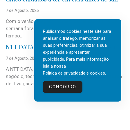
7 de Agosto, 2026
Com o verão, chegam também as férias, os fins-de-
semana fora e os dias em que a casa fica mais
Publicamos cookies neste site para
tempo...
analisar o tráfego, memorizar as
suas preferências, otimizar a sua
NTT DATA Insurtech Global Outlook 2026
experiência e apresentar
7 de Agosto, 2026
publicidade. Para mais informação
leia a nossa
A NTT DATA, consultora global em serviços de
Política de privacidade e cookies
.
negócio, tecnologia e inteligência artificial (IA), acaba
de divulgar a mais recente...
CONCORDO