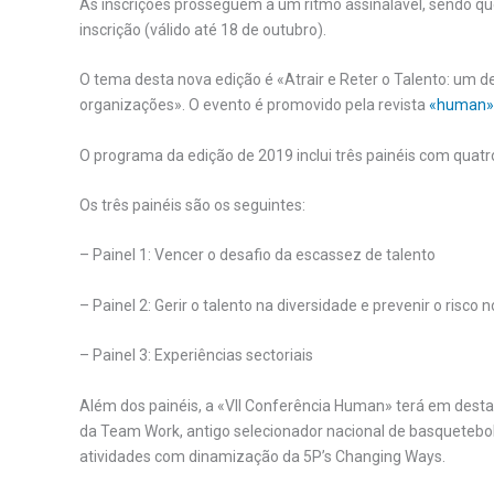
As inscrições prosseguem a um ritmo assinalável, sendo q
inscrição (válido até 18 de outubro).
O tema desta nova edição é «Atrair e Reter o Talento: um 
organizações». O evento é promovido pela revista
«human»
O programa da edição de 2019 inclui três painéis com quat
Os três painéis são os seguintes:
– Painel 1: Vencer o desafio da escassez de talento
– Painel 2: Gerir o talento na diversidade e prevenir o risco 
– Painel 3: Experiências sectoriais
Além dos painéis, a «VII Conferência Human» terá em dest
da Team Work, antigo selecionador nacional de basquetebol
atividades com dinamização da 5P’s Changing Ways.