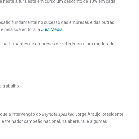
ue nesta altura está em curso um desconto de 10% em cada
desafio fundamental no sucesso das empresas e das outras
e pela sua editora, a
Just Media
.
ro participantes de empresas de referência e um moderador.
no trabalho
aque a intervenção do
keynote speaker
, Jorge Araújo, presidente
 e treinador campeão nacional, na abertura, e algumas