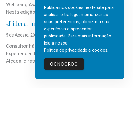
Wellbeing Awards, integrando o Top Wellbeing 2026.
Publicamos cookies neste site para
Nesta edição, a multinacional...
analisar o tráfego, memorizar as
suas preferências, otimizar a sua
«Liderar não é um talento místico.»
experiência e apresentar
5 de Agosto, 2026
publicidade. Para mais informação
leia a nossa
Consultor há mais de três décadas nas áreas de
Política de privacidade e cookies
.
Experiência do Cliente, Vendas e Liderança, Manuel
Alçada, diretor executivo da...
CONCORDO