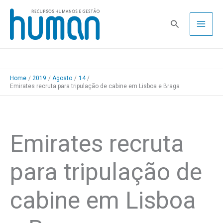
Skip
to
Pesquisa
content
Home
2019
Agosto
14
Emirates recruta para tripulação de cabine em Lisboa e Braga
Emirates recruta
para tripulação de
cabine em Lisboa