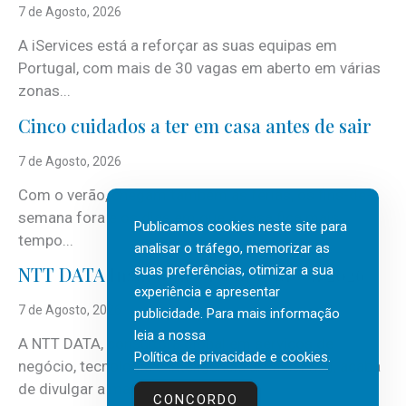
7 de Agosto, 2026
A iServices está a reforçar as suas equipas em
Portugal, com mais de 30 vagas em aberto em várias
zonas...
Cinco cuidados a ter em casa antes de sair
7 de Agosto, 2026
Com o verão, chegam também as férias, os fins-de-
semana fora e os dias em que a casa fica mais
Publicamos cookies neste site para
tempo...
analisar o tráfego, memorizar as
suas preferências, otimizar a sua
NTT DATA Insurtech Global Outlook 2026
experiência e apresentar
7 de Agosto, 2026
publicidade. Para mais informação
leia a nossa
A NTT DATA, consultora global em serviços de
Política de privacidade e cookies
.
negócio, tecnologia e inteligência artificial (IA), acaba
de divulgar a mais recente...
CONCORDO