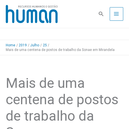
Skip
to
Pesquisa
content
Home
2019
Julho
25
Mais de uma centena de postos de trabalho da Sonae em Mirandela
Mais de uma
centena de postos
de trabalho da