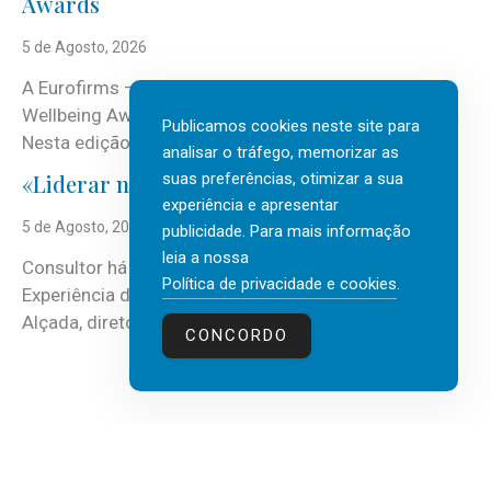
Awards
5 de Agosto, 2026
A Eurofirms – People first está de regresso aos
Wellbeing Awards, integrando o Top Wellbeing 2026.
Publicamos cookies neste site para
Nesta edição, a multinacional...
analisar o tráfego, memorizar as
suas preferências, otimizar a sua
«Liderar não é um talento místico.»
experiência e apresentar
5 de Agosto, 2026
publicidade. Para mais informação
leia a nossa
Consultor há mais de três décadas nas áreas de
Política de privacidade e cookies
.
Experiência do Cliente, Vendas e Liderança, Manuel
Alçada, diretor executivo da...
CONCORDO