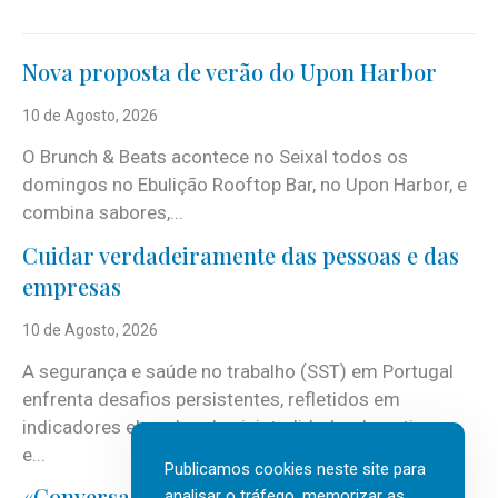
Nova proposta de verão do Upon Harbor
10 de Agosto, 2026
O Brunch & Beats acontece no Seixal todos os
domingos no Ebulição Rooftop Bar, no Upon Harbor, e
combina sabores,...
Cuidar verdadeiramente das pessoas e das
empresas
10 de Agosto, 2026
A segurança e saúde no trabalho (SST) em Portugal
enfrenta desafios persistentes, refletidos em
indicadores elevados de sinistralidade, absentismo
e...
Publicamos cookies neste site para
«Conversas do Clan» sobre transformação
analisar o tráfego, memorizar as