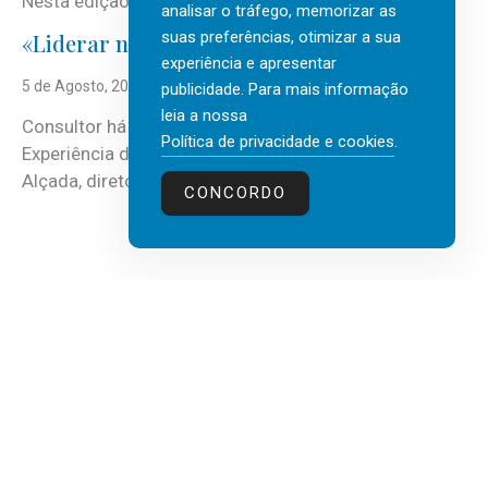
Nesta edição, a multinacional...
analisar o tráfego, memorizar as
suas preferências, otimizar a sua
«Liderar não é um talento místico.»
experiência e apresentar
5 de Agosto, 2026
publicidade. Para mais informação
leia a nossa
Consultor há mais de três décadas nas áreas de
Política de privacidade e cookies
.
Experiência do Cliente, Vendas e Liderança, Manuel
Alçada, diretor executivo da...
CONCORDO