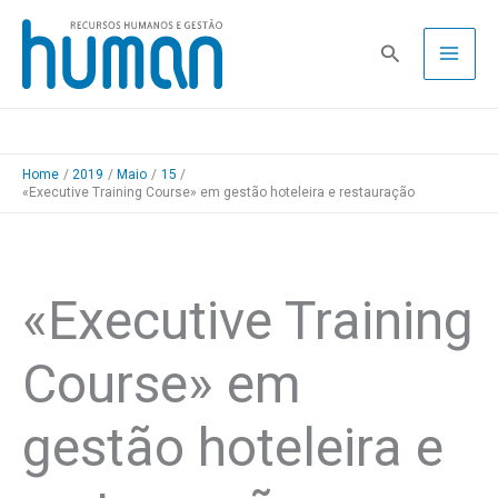
Skip
to
Pesquisa
content
Home
2019
Maio
15
«Executive Training Course» em gestão hoteleira e restauração
«Executive Training
Course» em
gestão hoteleira e