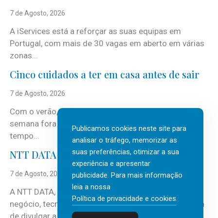
7 de Agosto, 2026
A iServices está a reforçar as suas equipas em
Portugal, com mais de 30 vagas em aberto em várias
zonas...
Cinco cuidados a ter em casa antes de sair
7 de Agosto, 2026
Com o verão, chegam também as férias, os fins-de-
semana fora e os dias em que a casa fica mais
Publicamos cookies neste site para
tempo...
analisar o tráfego, memorizar as
suas preferências, otimizar a sua
NTT DATA Insurtech Global Outlook 2026
experiência e apresentar
7 de Agosto, 2026
publicidade. Para mais informação
leia a nossa
A NTT DATA, consultora global em serviços de
Política de privacidade e cookies
.
negócio, tecnologia e inteligência artificial (IA), acaba
de divulgar a mais recente...