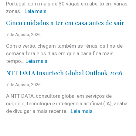
Portugal, com mais de 30 vagas em aberto em várias
:
zonas…
Leia mais
i
Cinco cuidados a ter em casa antes de sair
S
e
7 de Agosto, 2026
r
Com o verão, chegam também as férias, os fins-de-
v
semana fora e os dias em que a casa fica mais
i
:
tempo…
Leia mais
c
C
e
NTT DATA Insurtech Global Outlook 2026
i
s
n
7 de Agosto, 2026
c
c
o
A NTT DATA, consultora global em serviços de
o
m
negócio, tecnologia e inteligência artificial (IA), acaba
c
m
:
de divulgar a mais recente…
Leia mais
u
a
N
i
i
T
d
s
T