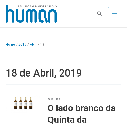
Skip
to
Pesquisa
content
Home
2019
Abril
18
18 de Abril, 2019
Vinho
O lado branco da
Quinta da