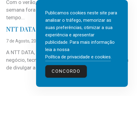
Com o verão, chegam também as férias, os fins-de-
semana fora e os dias em que a casa fica mais
Publicamos cookies neste site para
tempo...
analisar o tráfego, memorizar as
suas preferências, otimizar a sua
NTT DATA Insurtech Global Outlook 2026
experiência e apresentar
7 de Agosto, 2026
publicidade. Para mais informação
leia a nossa
A NTT DATA, consultora global em serviços de
Política de privacidade e cookies
.
negócio, tecnologia e inteligência artificial (IA), acaba
de divulgar a mais recente...
CONCORDO