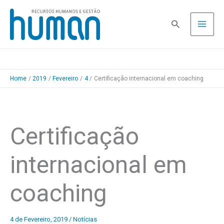
Skip
to
Pesquisa
content
Home
2019
Fevereiro
4
Certificação internacional em coaching
Certificação
internacional em
coaching
4 de Fevereiro, 2019
/
Notícias