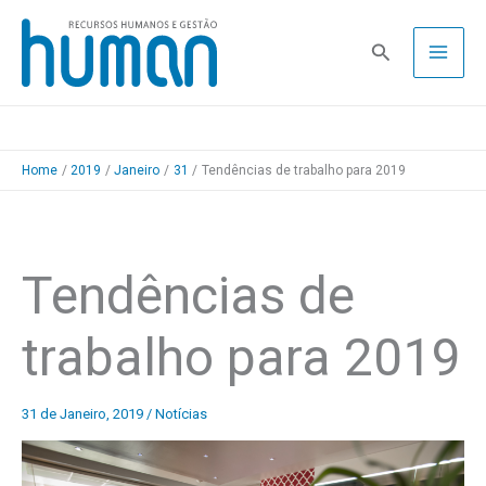
Skip
to
Pesquisa
content
Home
2019
Janeiro
31
Tendências de trabalho para 2019
Tendências de
trabalho para 2019
31 de Janeiro, 2019
/
Notícias