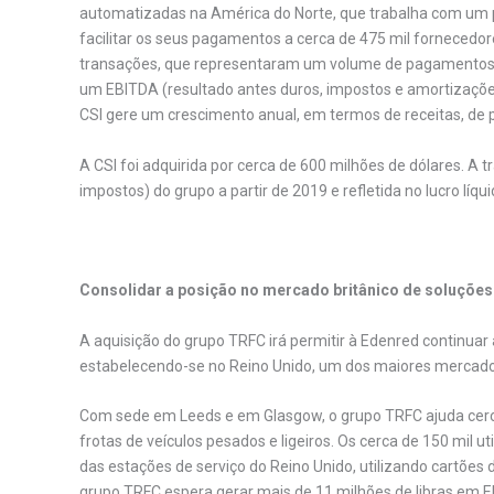
automatizadas na América do Norte, que trabalha com um po
facilitar os seus pagamentos a cerca de 475 mil fornecedo
transações, que representaram um volume de pagamentos na
um EBITDA (resultado antes duros, impostos e amortizações
CSI gere um crescimento anual, em termos de receitas, de 
A CSI foi adquirida por cerca de 600 milhões de dólares. A 
impostos) do grupo a partir de 2019 e refletida no lucro líqu
Consolidar a posição no mercado britânico de soluções 
A aquisição do grupo TRFC irá permitir à Edenred continuar
estabelecendo-se no Reino Unido, um dos maiores mercados
Com sede em Leeds e em Glasgow, o grupo TRFC ajuda cerca 
frotas de veículos pesados e ligeiros. Os cerca de 150 mil
das estações de serviço do Reino Unido, utilizando cartõe
grupo TRFC espera gerar mais de 11 milhões de libras em 