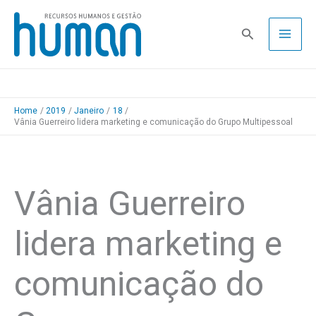
Skip
to
Pesquisa
content
Home
2019
Janeiro
18
Vânia Guerreiro lidera marketing e comunicação do Grupo Multipessoal
Vânia Guerreiro
lidera marketing e
comunicação do