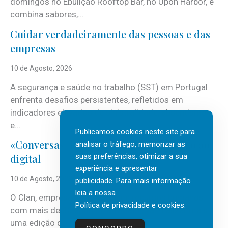
domingos no Ebulição Rooftop Bar, no Upon Harbor, e
combina sabores,...
Cuidar verdadeiramente das pessoas e das
empresas
10 de Agosto, 2026
A segurança e saúde no trabalho (SST) em Portugal
enfrenta desafios persistentes, refletidos em
indicadores elevados de sinistralidade, absentismo
e...
Publicamos cookies neste site para
«Conversas do Clan» sobre transformação
analisar o tráfego, memorizar as
suas preferências, otimizar a sua
digital
experiência e apresentar
10 de Agosto, 2026
publicidade. Para mais informação
leia a nossa
O Clan, empresa portuguesa de recursos humanos
Política de privacidade e cookies
.
com mais de 30 anos de atividade, vai realizar mais
uma edição do...