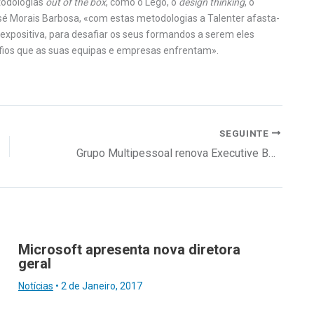
todologias
out of the box
, como o Lego, o
design thinking
, o
José Morais Barbosa, «com estas metodologias a Talenter afasta-
 expositiva, para desafiar os seus formandos a serem eles
afios que as suas equipas e empresas enfrentam».
SEGUINTE
Grupo Multipessoal renova Executive Board
Microsoft apresenta nova diretora
geral
Notícias
•
2 de Janeiro, 2017