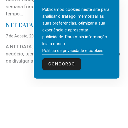
semana fora e os dias em que a casa fica mais
Publicamos cookies neste site para
tempo...
analisar o tráfego, memorizar as
suas preferências, otimizar a sua
NTT DATA Insurtech Global Outlook 2026
experiência e apresentar
7 de Agosto, 2026
publicidade. Para mais informação
leia a nossa
A NTT DATA, consultora global em serviços de
Política de privacidade e cookies
.
negócio, tecnologia e inteligência artificial (IA), acaba
de divulgar a mais recente...
CONCORDO