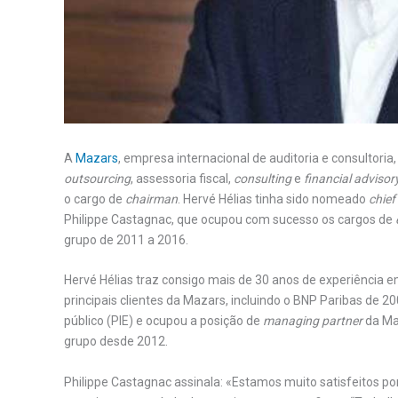
A
Mazars
, empresa internacional de auditoria e consultoria
outsourcing
, assessoria fiscal,
consulting
e
financial
advisory
o cargo de
chairman
. Hervé Hélias tinha sido nomeado
chief
Philippe Castagnac, que ocupou com sucesso os cargos de
grupo de 2011 a 2016.
Hervé Hélias traz consigo mais de 30 anos de experiência e
principais clientes da Mazars, incluindo o BNP Paribas de 20
público (PIE) e ocupou a posição de
managing partner
da Ma
grupo desde 2012.
Philippe Castagnac assinala: «Estamos muito satisfeitos po