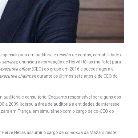
, especializada em auditoria e revisão de contas, contabilidade e
 services
, anunciou a nomeação de Hervé Hélias (na foto) para
 executive officer
(CEO) do grupo em 2016 e sucede agora a
executive chairman
durante os últimos sete anos e de CEO do
m auditoria e consultoria. Enquanto responsável por alguns dos
00 a 2009, liderou a área de auditoria a entidades de interesse
zars em França, em simultâneo com o cargo de co-CEO do
r Hervé Hélias assumir o cargo de
chairman
da Mazars neste