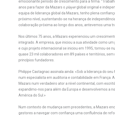
emocionante período de crescimento para a firma. “Trabalh
anos para fazer da Mazars o
player
global original e indep
equipa de liderança global da Mazars, tenho plena confian
próximo nível, sustentando-se na herança de independência
colaboração próxima ao longo dos anos, antevemos uma tra
Nos últimos 75 anos, a Mazars experienciou um crescimento 
integrado. A empresa, que iniciou a sua atividade como um
e cujo projeto internacional se iniciou em 1995, tornou-se
quase 23 mil colaboradores em 89 países e territórios, se
princípios fundadores.
Philippe Castagnac assinala ainda: «Sob a liderança do seu
num especialista em auditoria e contabilidade em França. A
Mazars num verdadeiro ator a nível continental, com escritó
expandimo-nos para além da Europa e desenvolvemos a nos
América do Sul.»
Num contexto de mudança sem precedentes, a Mazars encon
gestores a navegar com confiança uma confluência de reforma