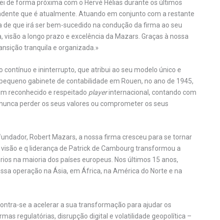
ei de forma próxima com o Hervé Hélias durante os últimos
endente que é atualmente. Atuando em conjunto com a restante
ça de que irá ser bem-sucedido na condução da firma ao seu
, visão a longo prazo e excelência da Mazars. Graças à nossa
nsição tranquila e organizada.»
contínuo e ininterrupto, que atribui ao seu modelo único e
 pequeno gabinete de contabilidade em Rouen, no ano de 1945,
 num reconhecido e respeitado
player
internacional, contando com
m nunca perder os seus valores ou comprometer os seus
 fundador, Robert Mazars, a nossa firma cresceu para se tornar
 visão e q liderança de Patrick de Cambourg transformou a
rios na maioria dos países europeus. Nos últimos 15 anos,
sa operação na Ásia, em África, na América do Norte e na
tra-se a acelerar a sua transformação para ajudar os
s regulatórias, disrupção digital e volatilidade geopolítica –