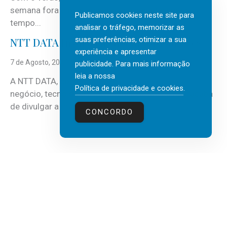
semana fora e os dias em que a casa fica mais
Publicamos cookies neste site para
tempo...
analisar o tráfego, memorizar as
suas preferências, otimizar a sua
NTT DATA Insurtech Global Outlook 2026
experiência e apresentar
7 de Agosto, 2026
publicidade. Para mais informação
leia a nossa
A NTT DATA, consultora global em serviços de
Política de privacidade e cookies
.
negócio, tecnologia e inteligência artificial (IA), acaba
de divulgar a mais recente...
CONCORDO