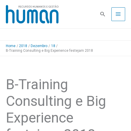
Skip
to
Pesquisa
content
Home
2018
Dezembro
18
B-Training Consulting e Big Experience festejam 2018
B-Training
Consulting e Big
Experience