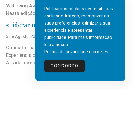
Wellbeing Awards, integrando o Top Wellbeing 2026.
Publicamos cookies neste site para
Nesta edição, a multinacional...
analisar o tráfego, memorizar as
suas preferências, otimizar a sua
«Liderar não é um talento místico.»
experiência e apresentar
5 de Agosto, 2026
publicidade. Para mais informação
leia a nossa
Consultor há mais de três décadas nas áreas de
Política de privacidade e cookies
.
Experiência do Cliente, Vendas e Liderança, Manuel
Alçada, diretor executivo da...
CONCORDO