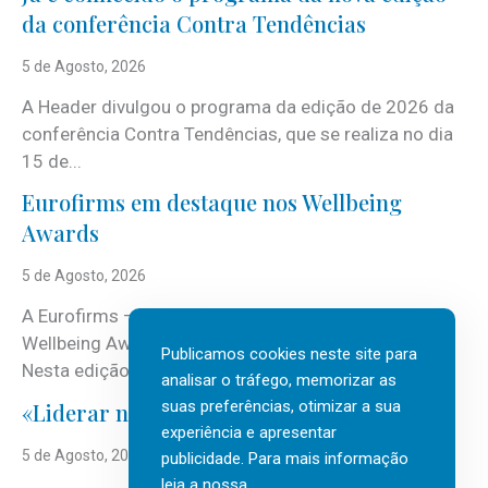
da conferência Contra Tendências
5 de Agosto, 2026
A Header divulgou o programa da edição de 2026 da
conferência Contra Tendências, que se realiza no dia
15 de...
Eurofirms em destaque nos Wellbeing
Awards
5 de Agosto, 2026
A Eurofirms – People first está de regresso aos
Wellbeing Awards, integrando o Top Wellbeing 2026.
Publicamos cookies neste site para
Nesta edição, a multinacional...
analisar o tráfego, memorizar as
suas preferências, otimizar a sua
«Liderar não é um talento místico.»
experiência e apresentar
5 de Agosto, 2026
publicidade. Para mais informação
leia a nossa