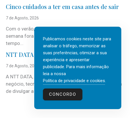
Cinco cuidados a ter em casa antes de sair
7 de Agosto, 2026
Com o verão, chegam também as férias, os fins-de-
semana fora e os dias em que a casa fica mais
Publicamos cookies neste site para
tempo...
analisar o tráfego, memorizar as
suas preferências, otimizar a sua
NTT DATA Insurtech Global Outlook 2026
experiência e apresentar
7 de Agosto, 2026
publicidade. Para mais informação
leia a nossa
A NTT DATA, consultora global em serviços de
Política de privacidade e cookies
.
negócio, tecnologia e inteligência artificial (IA), acaba
de divulgar a mais recente...
CONCORDO