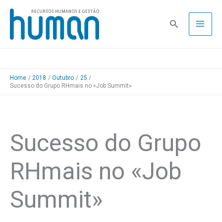
Skip
to
Pesquisa
content
Home
2018
Outubro
25
Sucesso do Grupo RHmais no «Job Summit»
Sucesso do Grupo
RHmais no «Job
Summit»