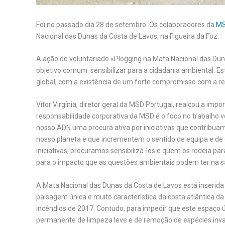
Foi no passado dia 28 de setembro. Os colaboradores da
M
Nacional das Dunas da Costa de Lavos, na Figueira da Foz.
A ação de voluntariado «Plogging na Mata Nacional das Du
objetivo comum: sensibilizar para a cidadania ambiental. 
global, com a existência de um forte compromisso com a r
Vítor Virgínia, diretor geral da MSD Portugal, realçou a i
responsabilidade corporativa da MSD é o foco no trabalho 
nosso ADN uma procura ativa por iniciativas que contribua
nosso planeta e que incrementem o sentido de equipa e de
iniciativas, procuramos sensibilizá-los e quem os rodeia p
para o impacto que as questões ambientais podem ter na
A Mata Nacional das Dunas da Costa de Lavos está inserida n
paisagem única e muito característica da costa atlântica da
incêndios de 2017. Contudo, para impedir que este espaço ú
permanente de limpeza leve e de remoção de espécies inva