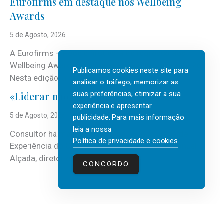
Eurofirms em destaque nos Wellbeing
Awards
5 de Agosto, 2026
A Eurofirms – People first está de regresso aos
Wellbeing Awards, integrando o Top Wellbeing 2026.
Publicamos cookies neste site para
Nesta edição, a multinacional...
analisar o tráfego, memorizar as
suas preferências, otimizar a sua
«Liderar não é um talento místico.»
experiência e apresentar
5 de Agosto, 2026
publicidade. Para mais informação
leia a nossa
Consultor há mais de três décadas nas áreas de
Política de privacidade e cookies
.
Experiência do Cliente, Vendas e Liderança, Manuel
Alçada, diretor executivo da...
CONCORDO